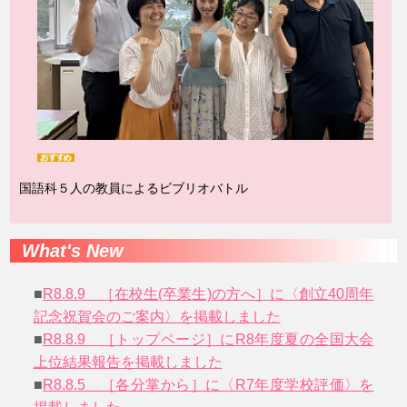
国語科５人の教員によるビブリオバトル
What's New
■
R8.8.9 ［在校生(卒業生)の方へ］に〈創立40周年
記念祝賀会のご案内〉を掲載しました
■
R8.8.9 ［トップページ］にR8年度夏の全国大会
上位結果報告を掲載しました
■
R8.8.5 ［各分掌から］に〈R7年度学校評価〉を