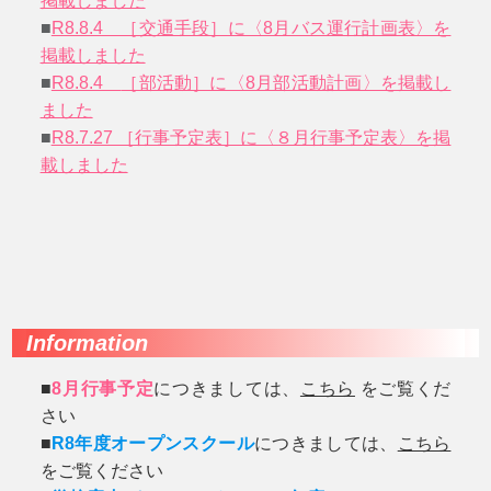
掲載しました
■
R8.8.4 ［交通手段］に〈8月バス運行計画表〉を
掲載しました
■
R8.8.4
［部活動］に〈8月部活動計画〉を掲載し
ました
■
R8.7.27 ［行事予定表］に〈８月行事予定表〉を掲
載しました
Information
■
8月行事予定
につきましては、
こちら
をご覧くだ
さい
■
R8年度オープンスクール
につきましては、
こちら
をご覧ください